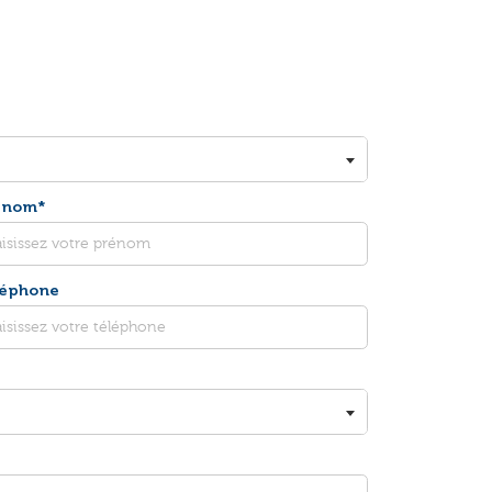
énom*
léphone