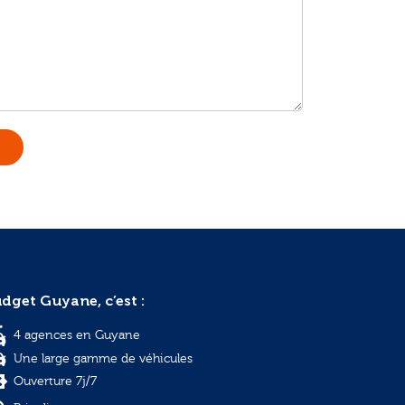
R
dget Guyane, c’est :
4 agences en Guyane
Une large gamme de véhicules
Ouverture 7j/7