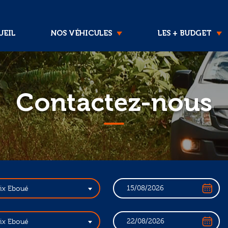
EIL
NOS VÉHICULES
LES + BUDGET
Contactez-nous
lix Eboué
lix Eboué