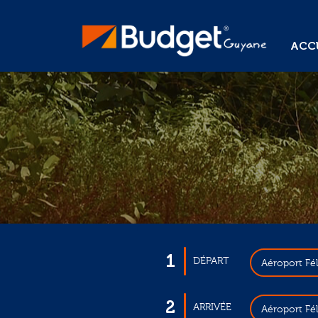
ACCU
1
DÉPART
Aéroport Fé
2
ARRIVÉE
Aéroport Fé