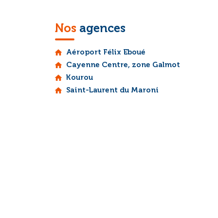
Nos
agences
Aéroport Félix Eboué
home
Cayenne Centre, zone Galmot
home
Kourou
home
Saint-Laurent du Maroni
home