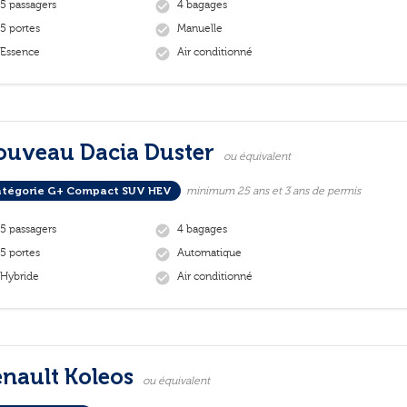
5 passagers
4 bagages
check_circle
5 portes
Manuelle
check_circle
Essence
Air conditionné
check_circle
ouveau Dacia Duster
ou équivalent
tégorie G+ Compact SUV HEV
minimum 25 ans et 3 ans de permis
5 passagers
4 bagages
check_circle
5 portes
Automatique
check_circle
Hybride
Air conditionné
check_circle
nault Koleos
ou équivalent