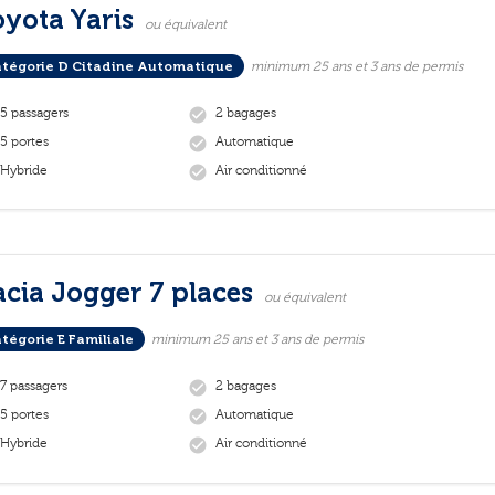
yota Yaris
ou équivalent
tégorie D Citadine Automatique
minimum 25 ans et 3 ans de permis
5 passagers
2 bagages
check_circle
5 portes
Automatique
check_circle
Hybride
Air conditionné
check_circle
cia Jogger 7 places
ou équivalent
tégorie E Familiale
minimum 25 ans et 3 ans de permis
7 passagers
2 bagages
check_circle
5 portes
Automatique
check_circle
Hybride
Air conditionné
check_circle