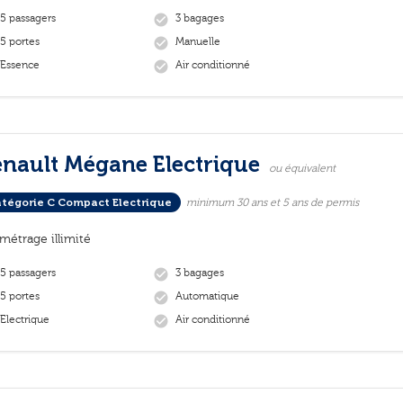
5 passagers
3 bagages
check_circle
5 portes
Manuelle
check_circle
Essence
Air conditionné
check_circle
nault Mégane Electrique
ou équivalent
tégorie C Compact Electrique
minimum 30 ans et 5 ans de permis
ométrage illimité
5 passagers
3 bagages
check_circle
5 portes
Automatique
check_circle
Electrique
Air conditionné
check_circle