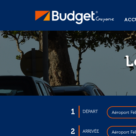
ACCU
L
1
DÉPART
Aéroport Fé
2
ARRIVÉE
Aéroport Fé