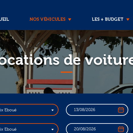
EIL
NOS VÉHICULES
LES + BUDGET
ocations de voitur
lix Eboué
lix Eboué