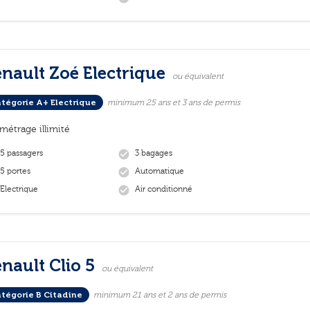
nault Zoé Electrique
ou équivalent
tégorie A+ Electrique
minimum 25 ans et 3 ans de permis
ométrage illimité
5 passagers
3 bagages
check_circle
5 portes
Automatique
check_circle
Electrique
Air conditionné
check_circle
nault Clio 5
ou équivalent
tégorie B Citadine
minimum 21 ans et 2 ans de permis