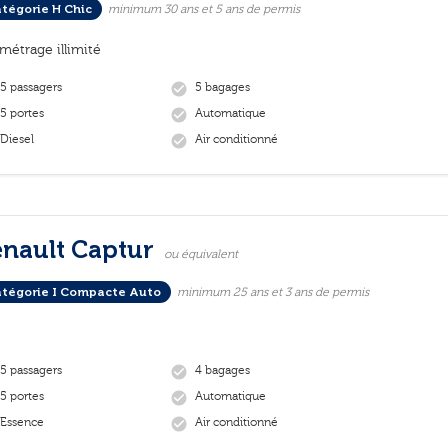
tégorie H Chic
minimum 30 ans et 5 ans de permis
ométrage illimité
5 passagers
5 bagages
check_circle
5 portes
Automatique
check_circle
Diesel
Air conditionné
check_circle
enault Captur
ou équivalent
tégorie I Compacte Auto
minimum 25 ans et 3 ans de permis
5 passagers
4 bagages
check_circle
5 portes
Automatique
check_circle
Essence
Air conditionné
check_circle