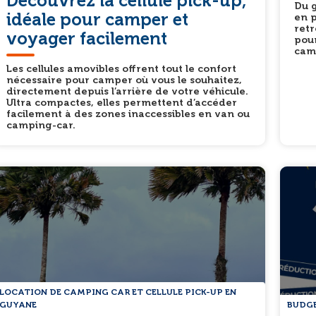
Découvrez la cellule pick-up,
Du g
idéale pour camper et
en p
retr
voyager facilement
pou
camp
Les cellules amovibles offrent tout le confort
nécessaire pour camper où vous le souhaitez,
directement depuis l’arrière de votre véhicule.
Ultra compactes, elles permettent d’accéder
facilement à des zones inaccessibles en van ou
camping-car.
LOCATION DE CAMPING CAR ET CELLULE PICK-UP EN
GUYANE
BUDG