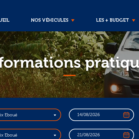
EIL
NOS VÉHICULES
LES + BUDGET
formations pratiq
lix Eboué
lix Eboué