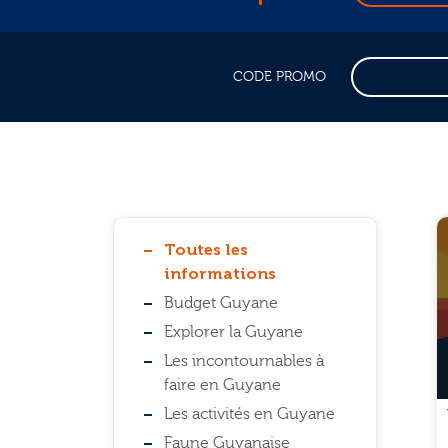
CODE PROMO
Liste des catégories
Toutes les
informations
Budget Guyane
Explorer la Guyane
Les incontournables à
faire en Guyane
Les activités en Guyane
Faune Guyanaise