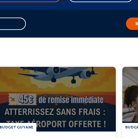
R
BUDGET GUYANE
BUDG