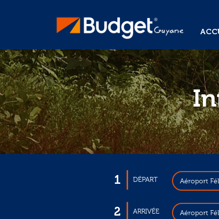
ACCU
In
1
DÉPART
Aéroport Fé
2
ARRIVÉE
Aéroport Fé