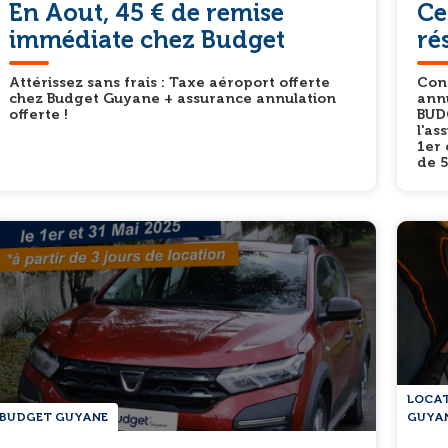
En Aout, 45 € de remise
Ce
immédiate chez Budget
ré
Attérissez sans frais : Taxe aéroport offerte
Con
chez Budget Guyane + assurance annulation
annu
offerte !
BUDG
l'as
1er 
de 5
LOCAT
BUDGET GUYANE
GUYA