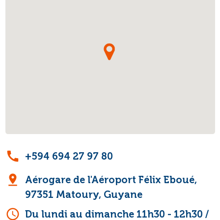
call
+594 694 27 97 80
pin_drop
Aérogare de l'Aéroport Félix Eboué,
97351 Matoury, Guyane
schedule
Du lundi au dimanche 11h30 - 12h30 /