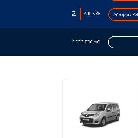
2
ARRIVÉE
Aéroport Fé
CODE PROMO