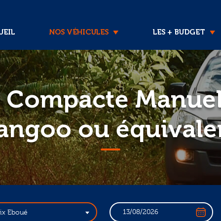
EIL
NOS VÉHICULES
LES + BUDGET
F Compacte Manuell
angoo ou équivale
lix Eboué