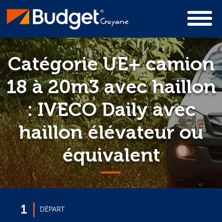
Catégorie UE+ camion
18 à 20m3 avec haillon
: IVECO Daily avec
haillon élévateur ou
équivalent
1
DÉPART