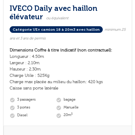
IVECO Daily avec haillon
élévateur
ou équivalent
Catégorie UE+ camion 18 à 20m3 avec haillon
minimum 25
ans et 3 ans de permis
Dimensions Coffre à titre indicatif (non contractuel):
Longueur : 4.50m
Largeur : 2.10m
Hauteur : 2.30m
Charge Utile : 525Kg
Charge max placée au milieu du haillon: 420 kgs
Caisse sans porte latérale
3 passagers
bagage
check_circle
check_circle
3 portes
Manuelle
check_circle
check_circle
3
Diesel
20m
check_circle
check_circle