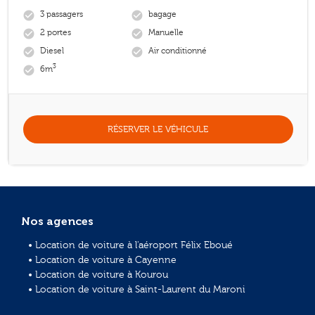
3 passagers
bagage
check_circle
check_circle
2 portes
Manuelle
check_circle
check_circle
Diesel
Air conditionné
check_circle
check_circle
3
6m
check_circle
RÉSERVER LE VÉHICULE
Nos agences
• Location de voiture à l'aéroport Félix Eboué
• Location de voiture à Cayenne
• Location de voiture à Kourou
• Location de voiture à Saint-Laurent du Maroni