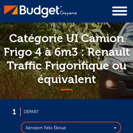
Catégorie UI Camion
Frigo 4 à 6m3 : Renault
Traffic Frigorifique ou
équivalent
1
DÉPART
Aéroport Félix Eboué